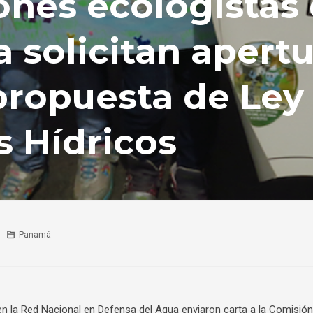
ones ecologistas
 solicitan apertu
propuesta de Ley
s Hídricos
Panamá
en la Red Nacional en Defensa del Agua enviaron carta a la Comisión