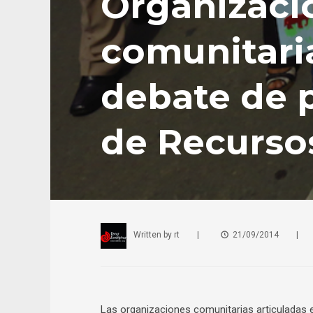
Organizaci
comunitaria
debate de 
de Recurso
Written by
rt
|
21/09/2014
|
Las organizaciones comunitarias articuladas 