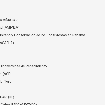
us Afluentes
ad (AMIPILA)
omunitario y Conservación de los Ecosistemas en Panamá
 (ASAELA)
 Biodiversidad de Renacimiento
lo (ACD)
del Toro
MIPARQUE)
Río Cobre (MOCAMDERCO)