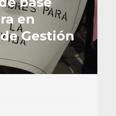
 de base
ra en
 de Gestión