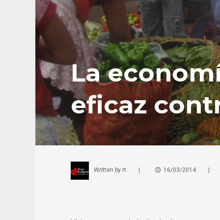
La economí
eficaz cont
Written by
rt
|
16/03/2014
|