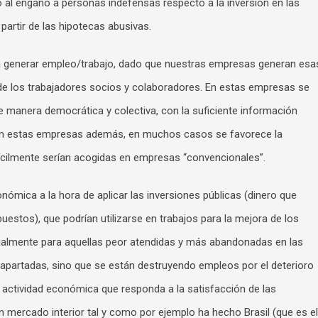
 al engaño a personas indefensas respecto a la inversión en las
partir de las hipotecas abusivas.
ara generar empleo/trabajo, dado que nuestras empresas generan esa
 de los trabajadores socios y colaboradores. En estas empresas se
de manera democrática y colectiva, con la suficiente información
 En estas empresas además, en muchos casos se favorece la
fícilmente serían acogidas en empresas “convencionales”.
nómica a la hora de aplicar las inversiones públicas (dinero que
stos), que podrían utilizarse en trabajos para la mejora de los
ecialmente para aquellas peor atendidas y más abandonadas en las
 apartadas, sino que se están destruyendo empleos por el deterioro
 actividad económica que responda a la satisfacción de las
n mercado interior tal y como por ejemplo ha hecho Brasil (que es el