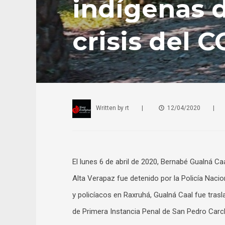
indígenas 
crisis del 
Written by
rt
|
12/04/2020
|
El lunes 6 de abril de 2020, Bernabé Gualná C
Alta Verapaz fue detenido por la Policía Naci
y policíacos en Raxruhá, Gualná Caal fue tra
de Primera Instancia Penal de San Pedro Carc