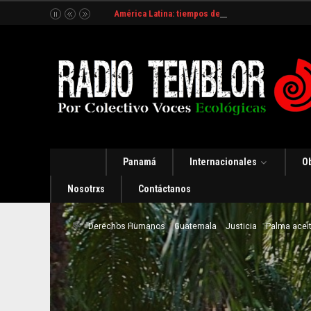
América Latina: tiempos de incertidumbre y organ
Panamá
Internacionales
O
Nosotrxs
Contáctanos
Derechos Humanos
Guatemala
Justicia
Palma acei