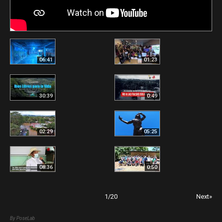
06:41
01:23
30:39
0:49
02:29
05:25
08:36
0:50
1
/
20
Next»
By PoseLab