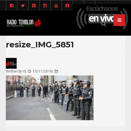
resize_IMG_5851
Written by
rt
|
15/11/2018
|