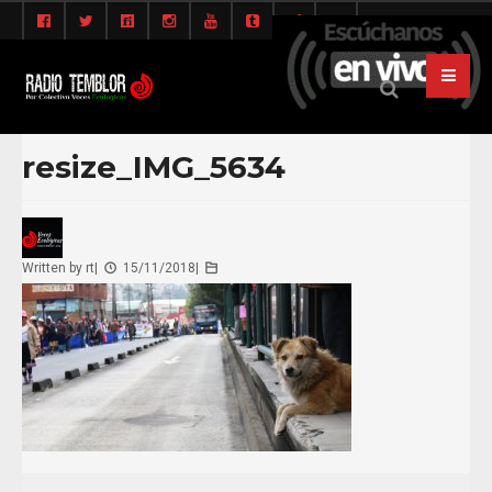
resize_IMG_5634
Written by
rt
|
15/11/2018
|