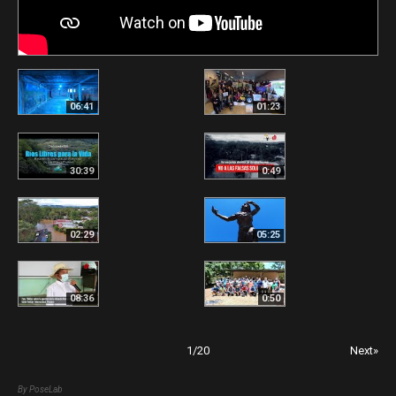
06:41
01:23
30:39
0:49
02:29
05:25
08:36
0:50
1
/
20
Next»
By PoseLab