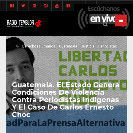
Derechos Humanos
Guatemala
Justicia
Periodistas
Guatemala. El Estado Genera
Condiciones De Violencia
Contra Periodistas Indígenas
Y El Caso De Carlos Ernesto
Choc