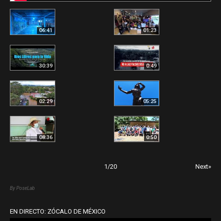
06:41
01:23
30:39
0:49
02:29
05:25
08:36
0:50
1
/
20
Next»
By PoseLab
EN DIRECTO: ZÓCALO DE MÉXICO