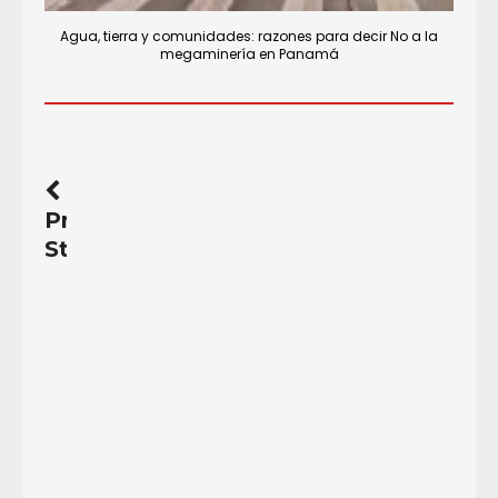
Agua, tierra y comunidades: razones para decir No a la
megaminería en Panamá
Previous
Story
G-
20:
Una
declaración
final
que
esconde
la