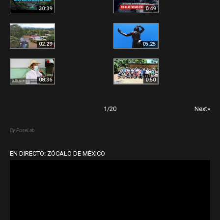
30:39
0:49
02:29
05:25
08:36
0:50
1
/
20
Next»
By PoseLab
EN DIRECTO: ZÓCALO DE MÉXICO