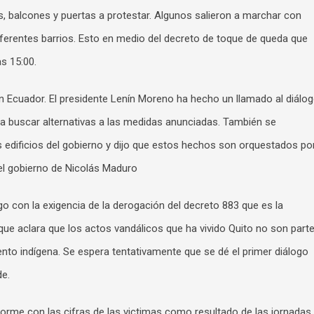
as, balcones y puertas a protestar. Algunos salieron a marchar con
diferentes barrios. Esto en medio del decreto de toque de queda que
as 15:00.
 Ecuador. El presidente Lenín Moreno ha hecho un llamado al diálo
ra buscar alternativas a las medidas anunciadas. También se
 edificios del gobierno y dijo que estos hechos son orquestados po
el gobierno de Nicolás Maduro
go con la exigencia de la derogación del decreto 883 que es la
r que aclara que los actos vandálicos que ha vivido Quito no son part
nto indígena. Se espera tentativamente que se dé el primer diálogo
de.
orme con las cifras de las victimas como resultado de las jornadas