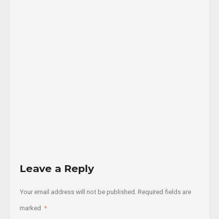
terrenos
por
parte
de
no
...
16/04/2016
Read
More
Leave a Reply
Your email address will not be published.
Required fields are
marked
*