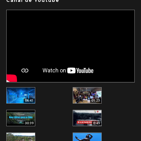
Canal de Youtube
06:41
01:23
30:39
0:49