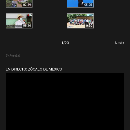
02:29
05:25
08:36
0:50
1
/
20
Next»
By PoseLab
EN DIRECTO: ZÓCALO DE MÉXICO