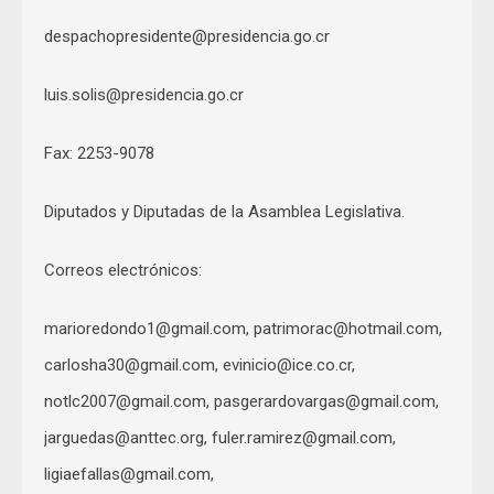
despachopresidente@presidencia.go.cr
luis.solis@presidencia.go.cr
Fax: 2253-9078
Diputados y Diputadas de la Asamblea Legislativa.
Correos electrónicos:
marioredondo1@gmail.com
,
patrimorac@hotmail.com
,
carlosha30@gmail.com
,
evinicio@ice.co.cr
,
notlc2007@gmail.com
,
pasgerardovargas@gmail.com
,
jarguedas@anttec.org
,
fuler.ramirez@gmail.com
,
ligiaefallas@gmail.com
,