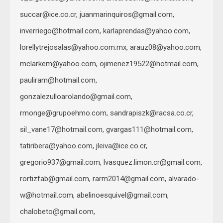
succar@ice.co.cr
,
juanmarinquiros@gmail.com
,
inverriego@hotmail.com
,
karlaprendas@yahoo.com
,
lorellytrejosalas@yahoo.com.mx
,
arauz08@yahoo.com
,
mclarkem@yahoo.com
,
ojimenez19522@hotmail.com
,
pauliram@hotmail.com
,
gonzalezulloarolando@gmail.com
,
rmonge@grupoehmo.com
,
sandrapiszk@racsa.co.cr
,
sil_vane17@hotmail.com
,
gvargas111@hotmail.com
,
tatiribera@yahoo.com
,
jleiva@ice.co.cr
,
gregorio937@gmail.com
,
lvasquez.limon.cr@gmail.com
,
rortizfab@gmail.com
,
rarm2014@gmail.com
,
alvarado-
w@hotmail.com
,
abelinoesquivel@gmail.com
,
chalobeto@gmail.com
,