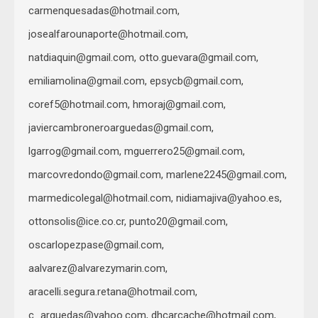
carmenquesadas@hotmail.com
,
josealfarounaporte@hotmail.com
,
natdiaquin@gmail.com
,
otto.guevara@gmail.com
,
emiliamolina@gmail.com
,
epsycb@gmail.com
,
coref5@hotmail.com
,
hmoraj@gmail.com
,
javiercambroneroarguedas@gmail.com
,
lgarrog@gmail.com
,
mguerrero25@gmail.com
,
marcovredondo@gmail.com
,
marlene2245@gmail.com
,
marmedicolegal@hotmail.com
,
nidiamajiva@yahoo.es
,
ottonsolis@ice.co.cr
,
punto20@gmail.com
,
oscarlopezpase@gmail.com
,
aalvarez@alvarezymarin.com
,
aracelli.segura.retana@hotmail.com
,
c_arguedas@yahoo.com
,
dhcarcache@hotmail.com
,