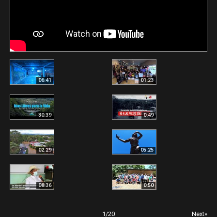
06:41
01:23
30:39
0:49
02:29
05:25
08:36
0:50
1
/
20
Next»