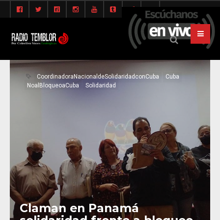
CoordinadoraNacionaldeSolidaridadconCuba
Cuba
NoalBloqueoaCuba
Solidaridad
Claman en Panamá