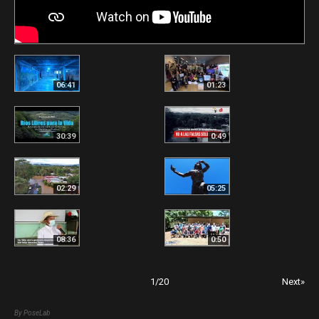
06:41
01:23
30:39
0:49
02:29
05:25
08:36
0:50
1
/
20
Next»
By PoseLab