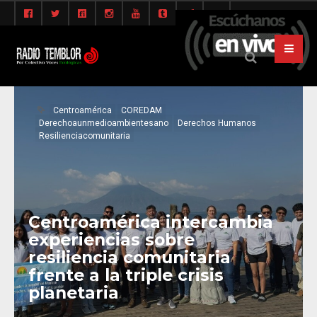
Centroamérica
COREDAM
Derechoaunmedioambientesano
Derechos Humanos
Resilienciacomunitaria
Centroamérica intercambia
experiencias sobre
resiliencia comunitaria
frente a la triple crisis
planetaria