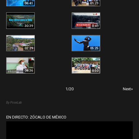
06:41
01:23
30:39
0:49
02:29
05:25
08:36
0:50
1
/
20
Next»
By PoseLab
EN DIRECTO: ZÓCALO DE MÉXICO