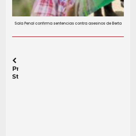
Sala Penal confirma sentencias contra asesinos de Berta
Previous
Story
Honduras:
Vos
haces
camino
al
andar…