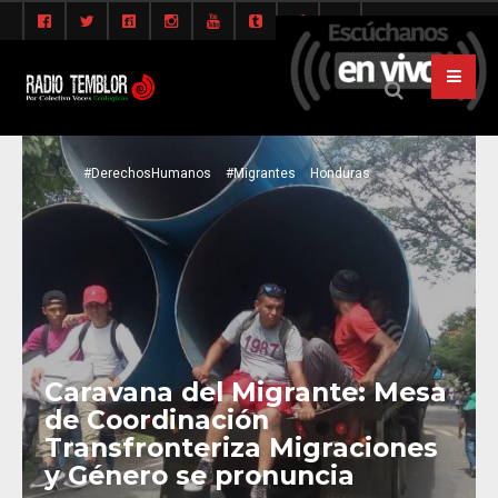
#DerechosHumanos
#Migrantes
Honduras
Caravana del Migrante: Mesa
de Coordinación
Transfronteriza Migraciones
y Género se pronuncia