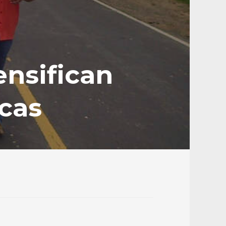
ensifican
icas