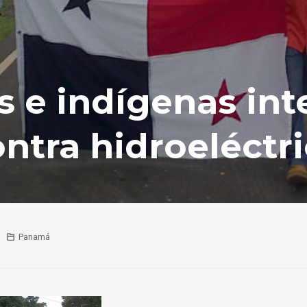
 e indígenas int
ntra hidroeléctr
Panamá