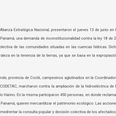
lianza Estratégica Nacional, presentaron el jueves 13 de junio en 
 Panamá, una demanda de inconstitucionalidad contra la ley 18 de 
olectiva de las comunidades situadas en las cuencas hídricas. Dic
raleza en la tenencia de la tierras, ya que se basa en la expropiaci
rande, provincia de Coclé, campesinos aglutinados en la Coordinado
CODETAC, marcharon contra la ampliación de la hidroeléctrica de 
 río Harino. En la misma participaron 450 personas, en donde reclam
n Panamá, quieren mercantilizar el patrimonio ecológico. Las accion
amedrentar la consulta popular y decisión colectiva de los afectados