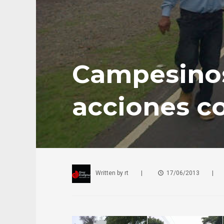
Campesinos
acciones co
Written by
rt
|
17/06/2013
|