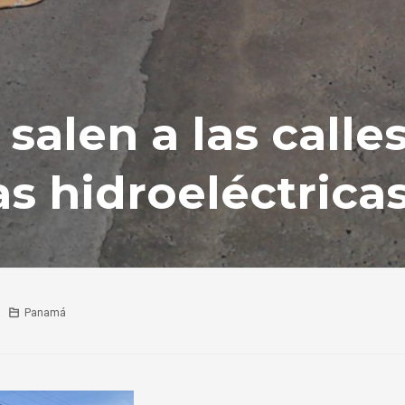
alen a las calle
as hidroeléctrica
Panamá