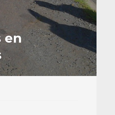
s en
s