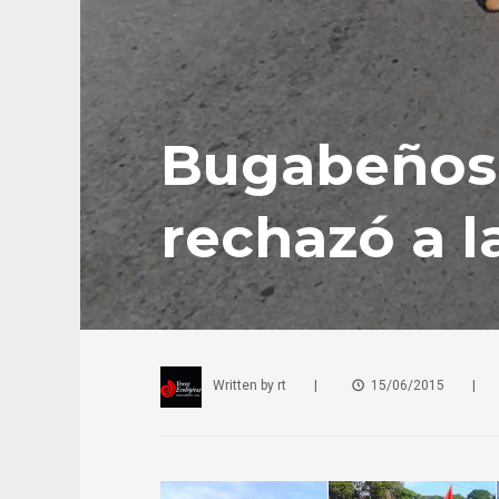
Bugabeños s
rechazó a l
Written by
rt
|
15/06/2015
|