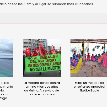
 inicio desde las 6 am y al lugar se sumaron más ciudadanos.
al isla
La Marcha obrera contra
Miroli un método de
atrimonio
la mina y los dos años
enseñanza ancestral
 la
de Mulino: Al servicio del
Ngäbe Buglé
or la
poder económico
iesgo