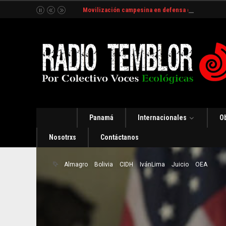
Movilización campesina en defensa del Río Indio
Panamá
Internacionales
O
Nosotrxs
Contáctanos
Almagro
Bolivia
CIDH
IvánLima
Juicio
OEA