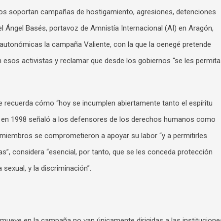
os soportan campañas de hostigamiento, agresiones, detenciones
uel Ángel Basés, portavoz de Amnistía Internacional (AI) en Aragón,
autonómicas la campaña Valiente, con la que la oenegé pretende
 esos activistas y reclamar que desde los gobiernos “se les permita
que recuerda cómo “hoy se incumplen abiertamente tanto el espíritu
que en 1998 señaló a los defensores de los derechos humanos como
 miembros se comprometieron a apoyar su labor “y a permitirles
ias”, considera “esencial, por tanto, que se les conceda protección
a sexual, y la discriminación”.
omueve en la campaña no van únicamente dirigidas a las institucione