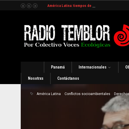
América Latina: tiempos de incertidumbre y organ
Panamá
Internacionales
O
Nosotrxs
Contáctanos
América Latina
Conflictos socioambientales
Derecho