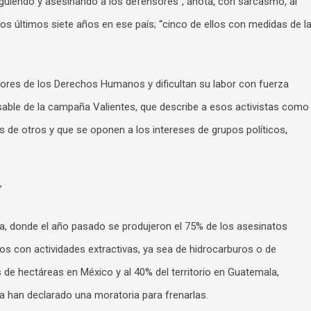
iguiendo y asesinando a los defensores”, anota, con sarcasmo, al
os últimos siete años en ese país; “cinco de ellos con medidas de l
ores de los Derechos Humanos y dificultan su labor con fuerza
sable de la campaña Valientes, que describe a esos activistas como
 de otros y que se oponen a los intereses de grupos políticos,
”
na, donde el año pasado se produjeron el 75% de los asesinatos
s con actividades extractivas, ya sea de hidrocarburos o de
 de hectáreas en México y al 40% del territorio en Guatemala,
a han declarado una moratoria para frenarlas.