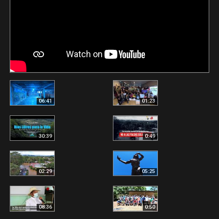
06:41
01:23
30:39
0:49
02:29
05:25
08:36
0:50