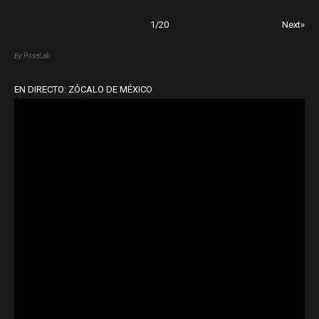
1
/
20
Next»
By PoseLab
EN DIRECTO: ZÓCALO DE MÉXICO