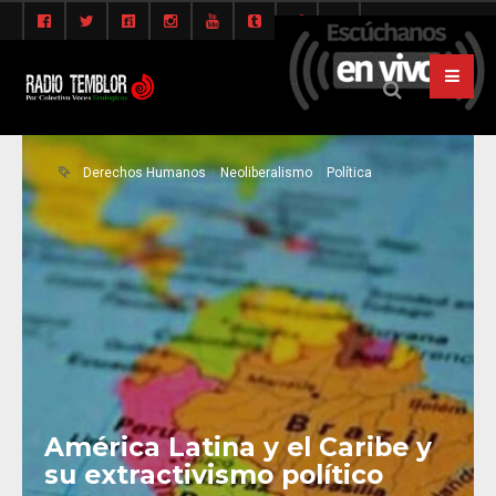
Derechos Humanos
Neoliberalismo
Política
América Latina y el Caribe y
su extractivismo político