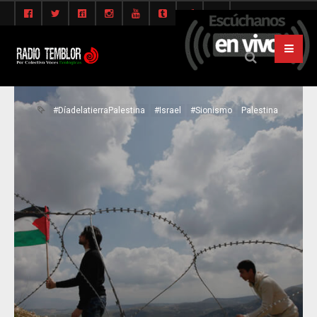
#DíadelatierraPalestina
#Israel
#Sionismo
Palestina