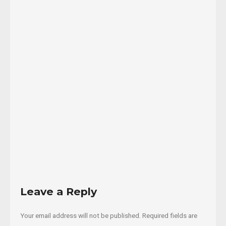
Amorim,
del
MST,
Lula
es
“la
...
06/04/2018
Read
More
Leave a Reply
Your email address will not be published.
Required fields are