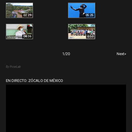
02:29
05:25
08:36
0:50
1
/
20
Next»
By PoseLab
EN DIRECTO: ZÓCALO DE MÉXICO