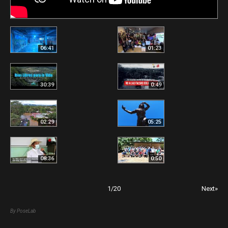
06:41
01:23
30:39
0:49
02:29
05:25
08:36
0:50
1
/
20
Next»
By PoseLab