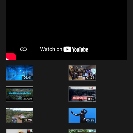
06:41
01:23
30:39
0:49
02:29
05:25