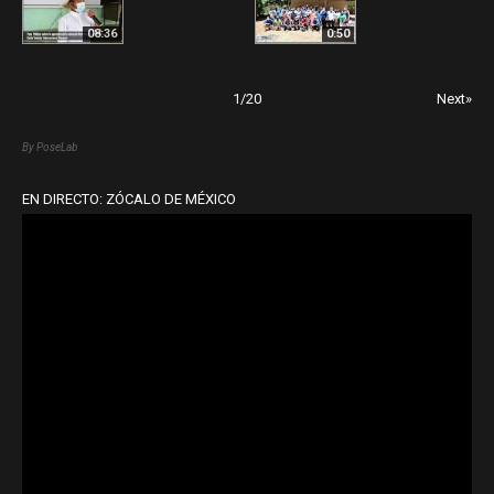
08:36
0:50
1
/
20
Next»
By PoseLab
EN DIRECTO: ZÓCALO DE MÉXICO