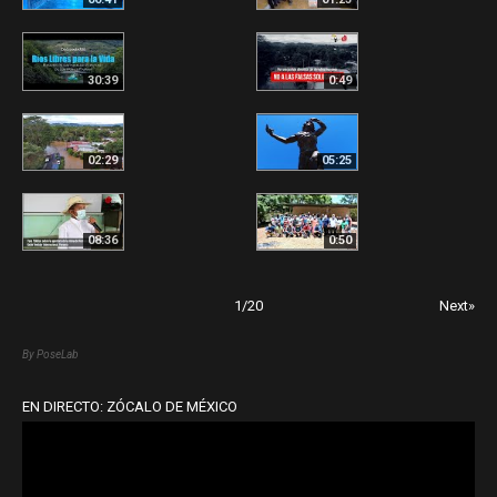
30:39
0:49
02:29
05:25
08:36
0:50
1
/
20
Next»
By PoseLab
EN DIRECTO: ZÓCALO DE MÉXICO