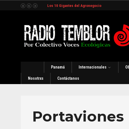
Los 10 Gigantes del Agronegocio
Panamá
Internacionales
O
Nosotrxs
Contáctanos
Portaviones