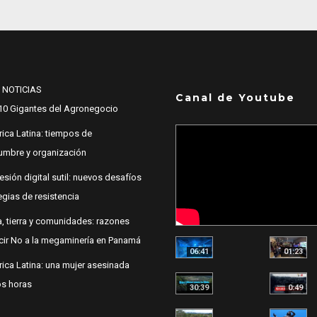
 NOTICIAS
Canal de Youtube
10 Gigantes del Agronegocio
ica Latina: tiempos de
dumbre y organización
esión digital sutil: nuevos desafíos
egias de resistencia
, tierra y comunidades: razones
cir No a la megaminería en Panamá
06:41
01:23
ica Latina: una mujer asesinada
s horas
30:39
0:49