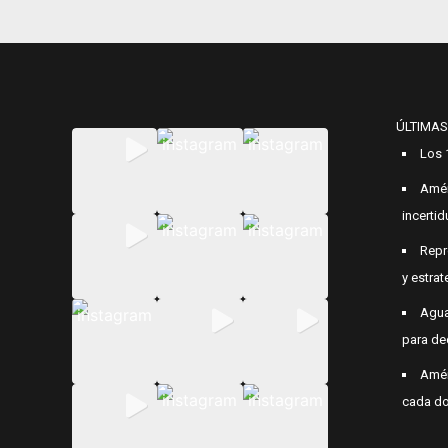
ÚLTIMAS
Los 
Amér
incerti
Repr
y estrat
Agua
para de
Amér
cada do