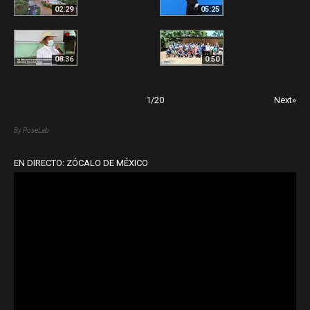
02:29
05:25
08:36
0:50
1
/
20
Next»
By PoseLab
EN DIRECTO: ZÓCALO DE MÉXICO