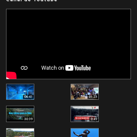
06:41
01:23
30:39
0:49