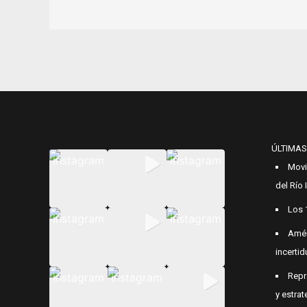
ÚLTIMAS
Movi
del Río
Los 
Amér
incerti
Repr
y estrat