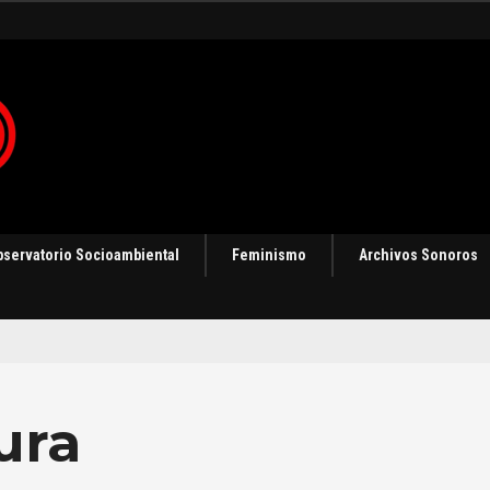
 en Panamá [Audio]
bservatorio Socioambiental
Feminismo
Archivos Sonoros
ura