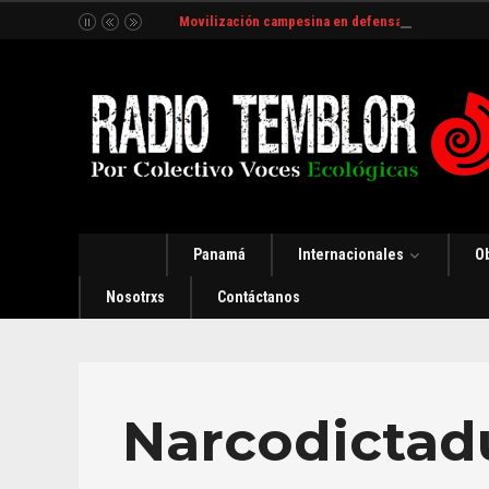
Movilización campesina en defensa del Río Indio
Panamá
Internacionales
O
Nosotrxs
Contáctanos
Narcodictad