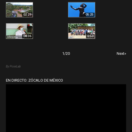
02:29
05:25
08:36
0:50
1
/
20
Next»
By PoseLab
EN DIRECTO: ZÓCALO DE MÉXICO