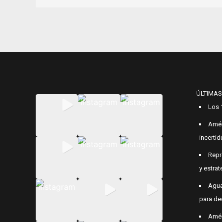
ÚLTIMAS
Los 
Amér
incerti
Repr
y estrat
Agua
para de
Amér