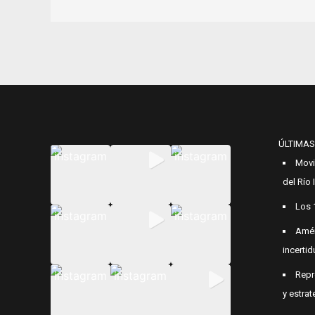
ÚLTIMAS
Movi
del Río
Los 
Amér
incerti
Repr
y estrat