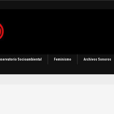
 en Panamá [Audio]
bservatorio Socioambiental
Feminismo
Archivos Sonoros