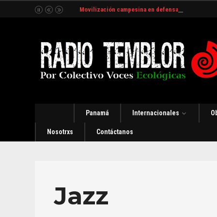
Movilización campesina en defensa del Río Indio
Panamá
Internacionales
O
Nosotrxs
Contáctanos
Jazz