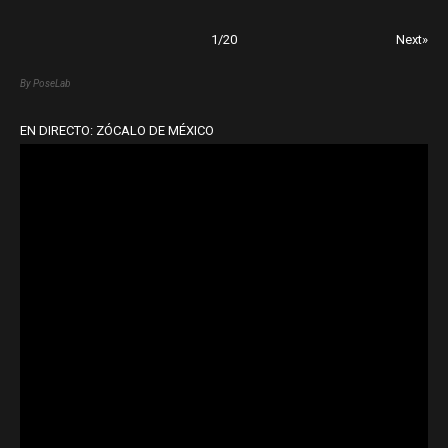
1
/
20
Next»
By PoseLab
EN DIRECTO: ZÓCALO DE MÉXICO