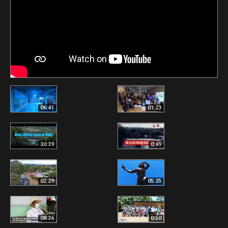
06:41
01:23
30:39
0:49
02:29
05:25
08:36
0:50