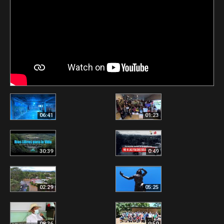
06:41
01:23
30:39
0:49
02:29
05:25
08:36
0:50