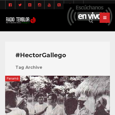
#HectorGallego
Tag Archive
Panamá