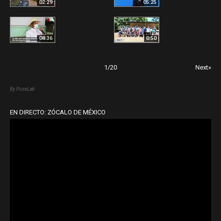
02:29
05:25
08:36
0:50
1
/
20
Next»
By PoseLab
EN DIRECTO: ZÓCALO DE MÉXICO