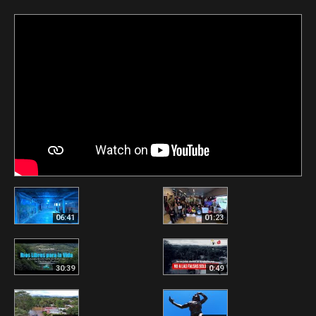
06:41
01:23
30:39
0:49