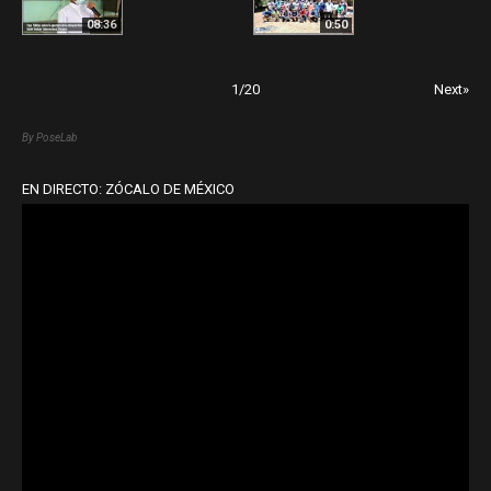
08:36
0:50
1
/
20
Next»
By PoseLab
EN DIRECTO: ZÓCALO DE MÉXICO