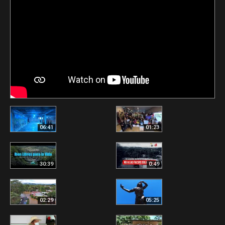
06:41
01:23
30:39
0:49
02:29
05:25