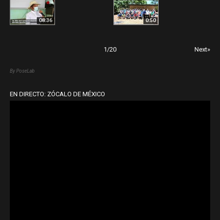
08:36
0:50
1
/
20
Next»
By PoseLab
EN DIRECTO: ZÓCALO DE MÉXICO