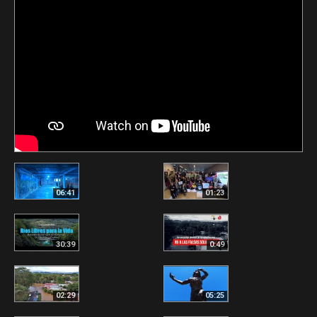
06:41
01:23
30:39
0:49
02:29
05:25