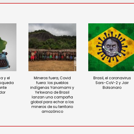
a y el
Mineros fuera, Covid
Brasil, el coronavirus
úsqueda
fuera: los pueblos
Sars-CoV-2 y Jair
onte
indígenas Yanomami y
Bolsonaro
dor
Ye’kwana de Brasil
lanzan una campaña
global para echar a los
mineros de su territorio
amazónico