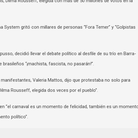
país, Dilma Rousseff, elegida con más de 50 millones de votos en la
iana System gritó con millares de personas “Fora Temer” y “Golpistas
sso, decidió llevar el debate político al desfile de su trío en Barra-
e brasileños “¡machista, fascista, no pasarán!”.
s manifestantes, Valeria Mattos, dijo que protestaba no solo para
Dilma Rousseff, elegida dos veces por el pueblo”.
en ​​​​​”el carnaval es un momento de felicidad, también es un moment
nto político”.