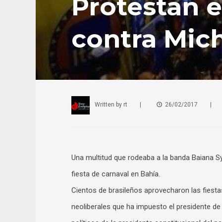
Protestan e
contra Mic
Written by
rt
|
26/02/2017
|
Una multitud que rodeaba a la banda Baiana Sy
fiesta de carnaval en Bahía.
Cientos de brasileños aprovecharon las fiesta
neoliberales que ha impuesto el presidente de