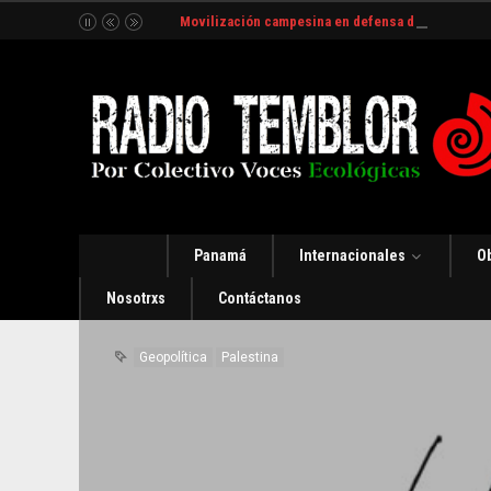
Movilización campesina en defensa del Río Indio
Panamá
Internacionales
O
Nosotrxs
Contáctanos
Geopolítica
Palestina