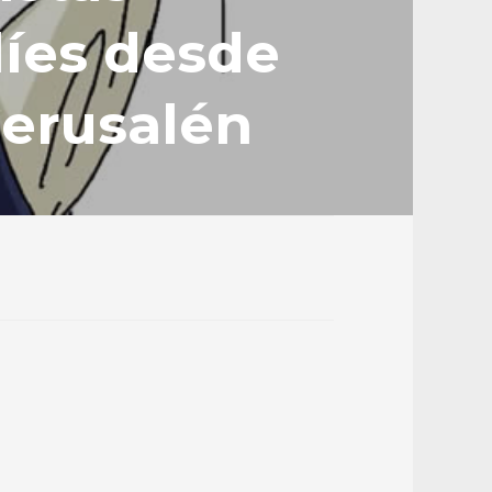
líes desde
Jerusalén