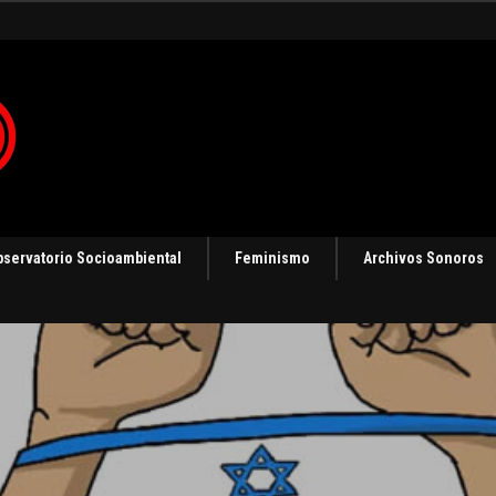
 en Panamá [Audio]
bservatorio Socioambiental
Feminismo
Archivos Sonoros