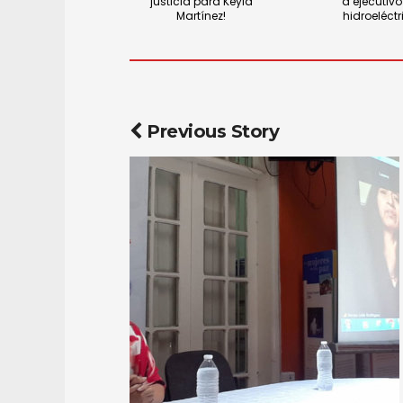
justicia para Keyla
a ejecutivo
Martínez!
hidroeléctr
Previous Story