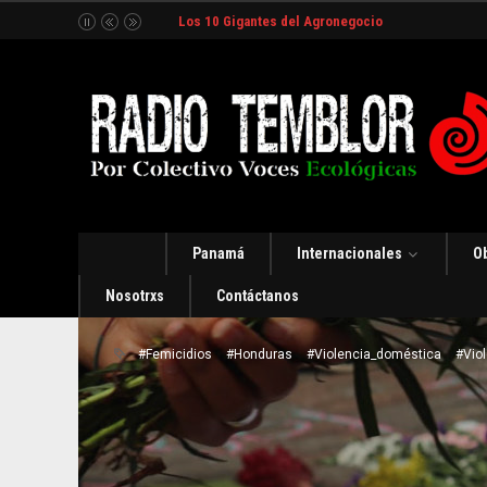
Los 10 Gigantes del Agronegocio
Panamá
Internacionales
O
Nosotrxs
Contáctanos
#Femicidios
#Honduras
#Violencia_doméstica
#Vio