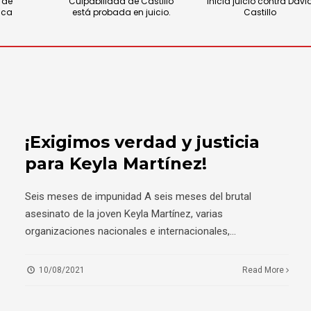
 de
Culpabilidad de Castillo
inicia juicio contra Davi
ica
está probada en juicio.
Castillo
¡Exigimos verdad y justicia
para Keyla Martínez!
Seis meses de impunidad A seis meses del brutal
asesinato de la joven Keyla Martínez, varias
organizaciones nacionales e internacionales,
...
10/08/2021
Read More