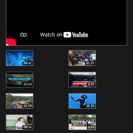
06:41
01:23
30:39
0:49
02:29
05:25
08:36
0:50