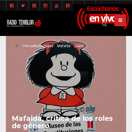
CríticaAlaSociedad
Mafalda
Quino
Mafalda, crítica de los roles
de género