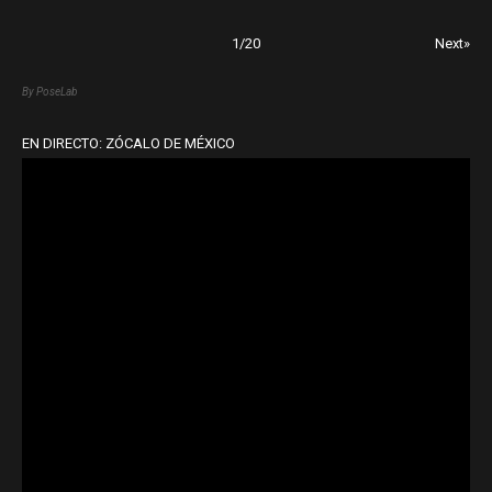
1
/
20
Next»
By PoseLab
EN DIRECTO: ZÓCALO DE MÉXICO