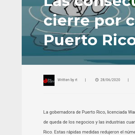
Las consec
cierre por
Puerto Ric
Written by
rt
|
28/06/2020
|
La gobernadora de Puerto Rico, licenciada Wa
de queda de los negocios y las industrias cu
Rico. Estas rápidas medidas redujeron el núm