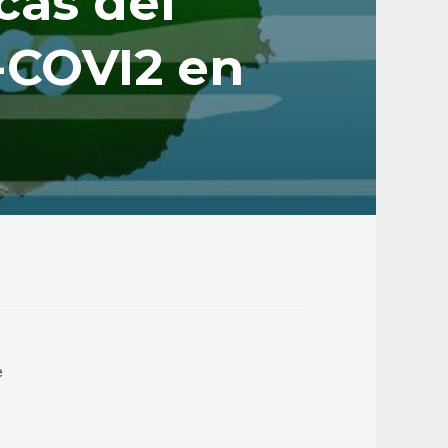
cas del
-COVI2 en
e