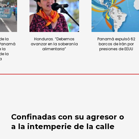
de la
Honduras. “Debemos
Panamá expulsó 62
e Panamá
avanzar en la soberanía
barcos de Irán por
 la
alimentaria”
presiones de EEUU
de la
a
Confinadas con su agresor o
a la intemperie de la calle