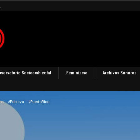
 en Panamá [Audio]
bservatorio Socioambiental
Feminismo
Archivos Sonoros
os
#Pobreza
#PuertoRico