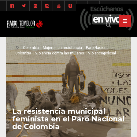
Colombia
Mujeres en resistencia
Paro Nacional en
Colombia
Violencia contra las mujeres
Violenciapolicial
La resistencia municipal
feminista en el Paro Nacional
de Colombia