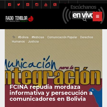
#Bolivia
#Noticias
Comunicación Popular
Derechos
Humanos
Justicia
FCINA repudia mordaza
informativa y persecución a
comunicadores en Bolivia