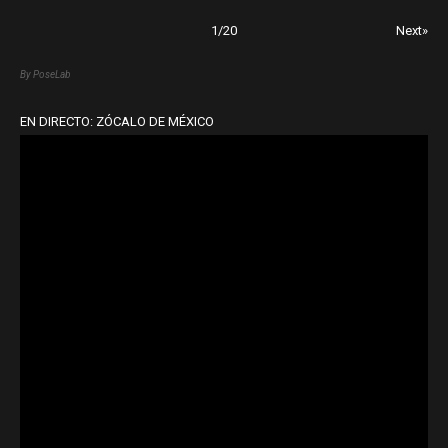
1
/
20
Next»
By PoseLab
EN DIRECTO: ZÓCALO DE MÉXICO