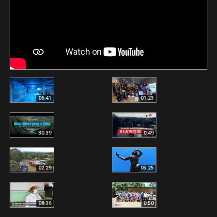
06:41
01:23
30:39
0:49
02:29
05:25
08:36
0:50