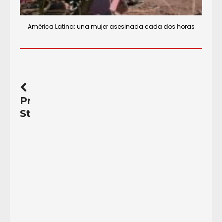
América Latina: una mujer asesinada cada dos horas
Previous
Story
Radio
Mundo
Real:
comunicación
de
resistencia…
Radio