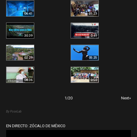
06:41
01:23
30:39
0:49
02:29
05:25
08:36
0:50
1
/
20
Next»
By PoseLab
EN DIRECTO: ZÓCALO DE MÉXICO