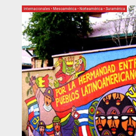
Internacionales
•
Mesoamérica
•
Norteamérica
•
Suramérica