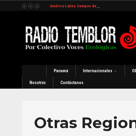
América Latina: tiempos de incertidumbre y organ
Panamá
Internacionales
O
Nosotrxs
Contáctanos
Otras Regio