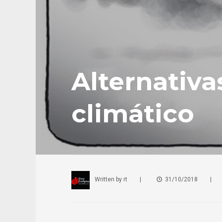
Alternativa
climático
Written by
rt
|
31/10/2018
|