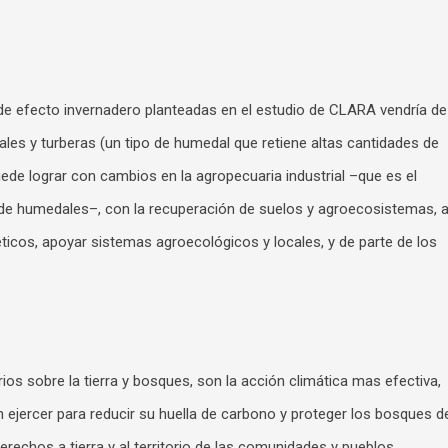
de efecto invernadero planteadas en el estudio de CLARA vendría de
ales y turberas (un tipo de humedal que retiene altas cantidades de
uede lograr con cambios en la agropecuaria industrial –que es el
de humedales–, con la recuperación de suelos y agroecosistemas, 
téticos, apoyar sistemas agroecológicos y locales, y de parte de los
os sobre la tierra y bosques, son la acción climática mas efectiva,
n ejercer para reducir su huella de carbono y proteger los bosques d
erechos a tierra y al territorio de las comunidades y pueblos