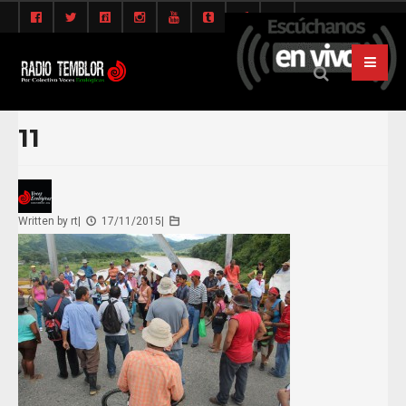
11
Written by
rt
|
17/11/2015
|