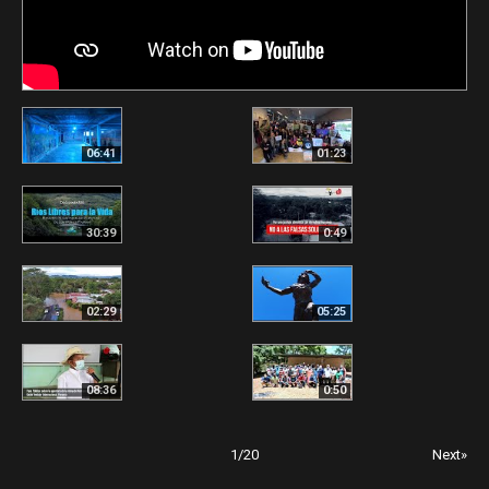
06:41
01:23
30:39
0:49
02:29
05:25
08:36
0:50
1
/
20
Next»