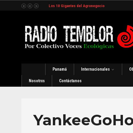
Los 10 Gigantes del Agronegocio
Panamá
Internacionales
O
Nosotrxs
Contáctanos
YankeeGoH