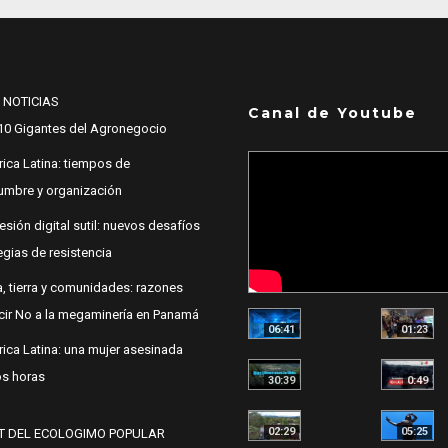
 NOTICIAS
Canal de Youtube
10 Gigantes del Agronegocio
ica Latina: tiempos de
dumbre y organización
esión digital sutil: nuevos desafíos
egias de resistencia
, tierra y comunidades: razones
cir No a la megaminería en Panamá
06:41
01:23
ica Latina: una mujer asesinada
s horas
30:39
0:49
02:29
05:25
T DEL ECOLOGIMO POPULAR