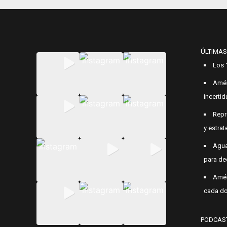
ÚLTIMAS
Los 
Amér
incerti
Repr
y estrat
Agua
para de
Amér
cada do
PODCAS