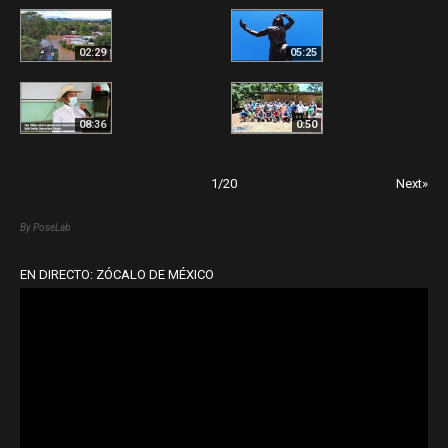
02:29
05:25
08:36
0:50
1
/
20
Next»
By PoseLab
EN DIRECTO: ZÓCALO DE MÉXICO