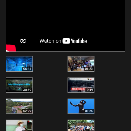
06:41
01:23
30:39
0:49
02:29
05:25