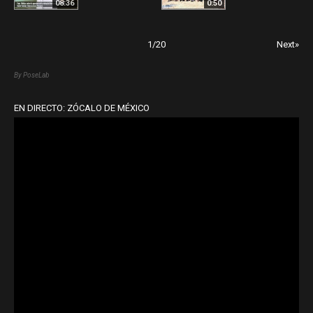
08:36
0:50
1
/
20
Next»
By PoseLab
EN DIRECTO: ZÓCALO DE MÉXICO