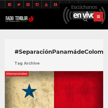
#SeparaciónPanamádeColomb
Tag Archive
Internacionales