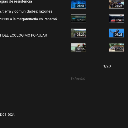
egias de resistencia
06:41
01:23
, tierra y comunidades: razones
cir No a la megaminería en Panamá
30:39
0:49
02:29
05:25
T DEL ECOLOGIMO POPULAR
08:36
0:50
1
/
20
By PoseLab
DOS 2024.