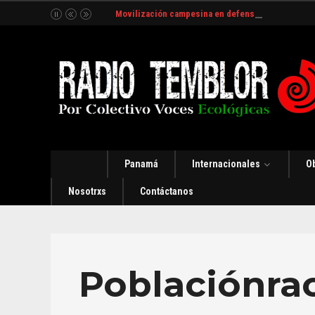
Movilización campesina en defensa del Río Indio
Panamá
Internacionales
O
Nosotrxs
Contáctanos
Poblaciónrac