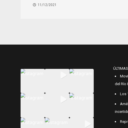
11/12/2021
ÚLTIMAS
Movi
del Río
Los 
Amér
incerti
Repr