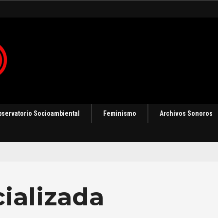
 en Panamá [Audio]
bservatorio Socioambiental
Feminismo
Archivos Sonoros
ializada