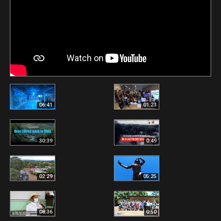
06:41
01:23
30:39
0:49
02:29
05:25
08:36
0:50