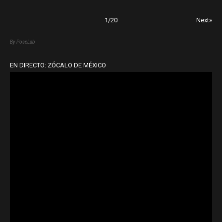
1
/
20
Next»
By PoseLab
EN DIRECTO: ZÓCALO DE MÉXICO