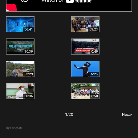
06:41
01:23
30:39
0:49
02:29
05:25
08:36
0:50
1
/
20
Next»
By PoseLab